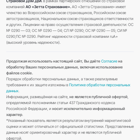
Страховой Дом ДБК
в рамках партнёрских отношений со страховой
компанией
АО «Зетта Страхование».
АО «Зетта Страхование» имеет
членство во Всероссийском союзе страховщиков, Российском союзе
автостраховщиков, Национальном союзе страховщиков ответственности
и других. Лицензии на право осуществления страховой деятельности: ОС
№ 0290 — 03; ОС № 0290 — 04; СЛ № 0290; ОС № 0290 — 05; СИ №
0290;ПС № 0290. Рейтинг надежности страховой компании ruA+
(высокий уровень надежности).
Продолжая использовать настоящий сайт, Вы даёте
Согласие
на
обработку Ваших персональных данных, включая использование
файлов cookie.
Порядок обработки персональных данных, а также реализуемые
требования к их защите изложены в
Политике обработки персональных
данных
.
Информация, размещённая на сайте,
не является публичной офертой
,
определяемой положениями статьи 437 Гражданского кодекса
Российской Федерации, и
носит исключительно информационный
характер
.
*Указанный показатель является результатом внутренней маркетинговой
оценки и может отличаться от официальной статистики. Представленные
данные носят ориентировочный характер и не являются публичной
офертой.