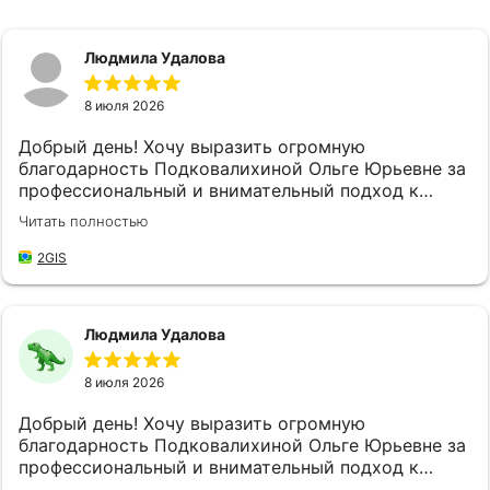
Людмила Удалова
8 июля 2026
Добрый день! Хочу выразить огромную
благодарность Подковалихиной Ольге Юрьевне за
профессиональный и внимательный подход к
своей работе, за качественное и быстрое
Читать полностью
обслуживание! Не впервые обращаюсь в "
Страховой Дом ДБК", и каждый раз меня приятно
2GIS
удивляет высокий уровень обслуживания. Ольга
Юрьевна доброжелательная и готова всегда
прийти на помощь, находит время выслушать мои
Людмила Удалова
потребности и предложить наилучшие решения,
что значительно упрощает мой процесс
8 июля 2026
оформления документов и решение возникших
вопросов. Благодаря её профессионализму и
Добрый день! Хочу выразить огромную
внимательности, я всегда чувствую себя уверенно
благодарность Подковалихиной Ольге Юрьевне за
и спокойно, зная, что нахожусь в надёжных руках.
профессиональный и внимательный подход к
Благодаря усилиям Ольги Юрьевны, все мои
своей работе, за качественное и быстрое