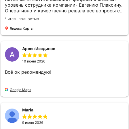
Юрьевну всем, кто ищет надёжного и
уровень сотрудника компании- Евгению Плаксину.
компетентного партнёра в сфере страхования.
Оперативно и качественно решала все вопросы с
Спасибо вам Ольга Юрьевна за вашу отличную
оформлением страхового полиса. Спасибо !
Читать полностью
работу!!! Также выражаю искреннюю
благодарность и признательность всем
Яндекс Карты
сотрудникам компании "Страховой Дом ДБК" за
их слаженную и профессиональную работу! С
уважением Удалова Людмила
Арсен Изидинов
10 июня 2026
Всё ок рекомендую!
Google Maps
Maria
9 июня 2026