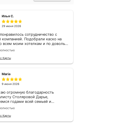
Зетта Страхование -
входит в топ-10
рейтинга цифровой
зрелости