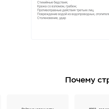
Рассчитать страхо
Выберите пакет рисков
Пакет 1
Пожар, удар молнии, взрыв газа
Пакет 2
Пожар, удар молнии, взрыв газа;
Стихийные бедствия;
Кража со взломом, грабеж;
Противоправные действия третьих
Пакет 3
Пожар, удар молнии, взрыв газа;
Стихийные бедствия;
Кража со взломом, грабеж;
Противоправные действия третьих
Повреждение водой из водопровод
Столкновение, удар