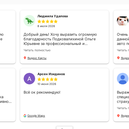
основания
Зетта Страхование -
альной
страховая компания
компании
года по версии сервиса
ахование
Медиалогия