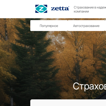
Страхо
компа
Популярное
Автост