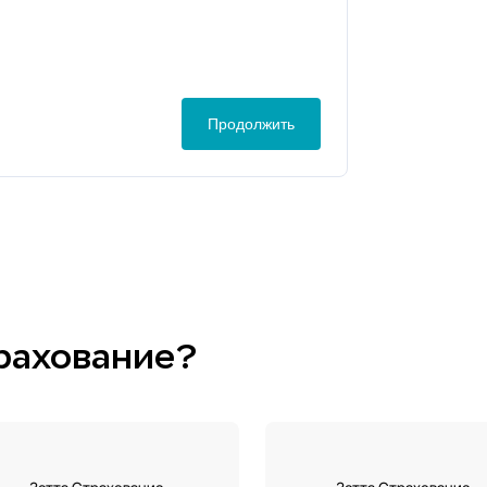
истем;