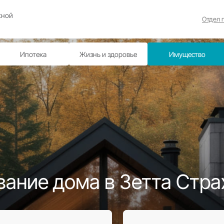
вание в надежной
нии
рахование
Ипотека
Жизнь и здоровь