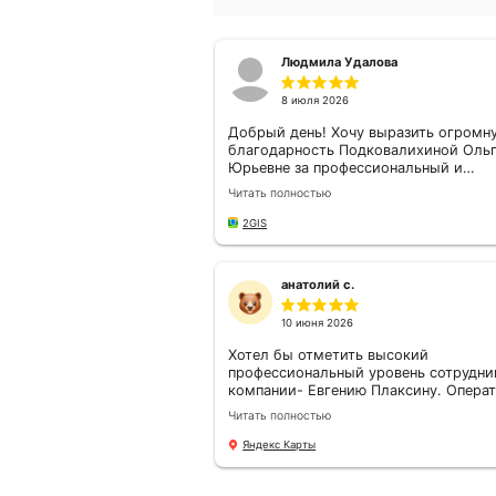
Рейтинг надежности
1993 - год 
страховой компании
универс
Зетта Страхование
страховой 
Зетта Стр